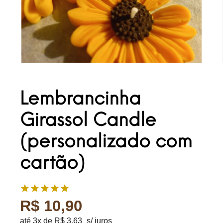
Lembrancinha
Girassol Candle
(personalizado com
cartão)
R$
10,90
até 3x de
R$
3,63
s/ juros