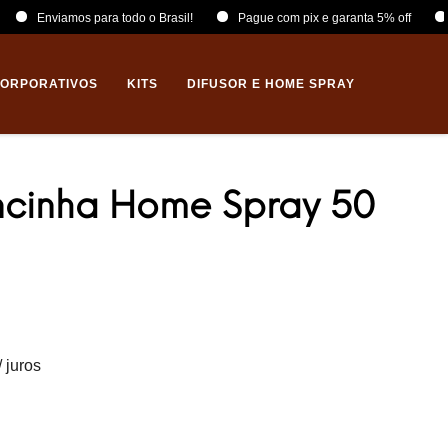
para todo o Brasil!
Pague com pix e garanta 5% off
Velas 100% Ce
CORPORATIVOS
KITS
DIFUSOR E HOME SPRAY
cinha Home Spray 50
/ juros