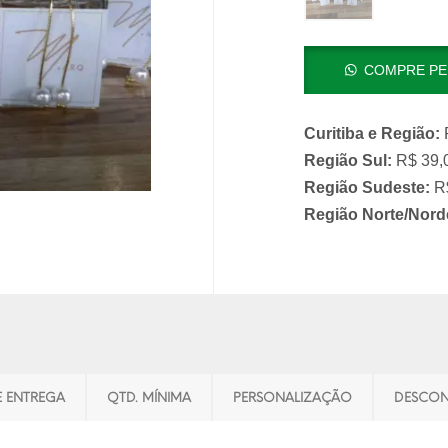
COMPRE PE
Curitiba e Região:
R
Região Sul:
R$ 39,0
Região Sudeste:
R$
Região Norte/Nord
E ENTREGA
QTD. MÍNIMA
PERSONALIZAÇÃO
DESCON